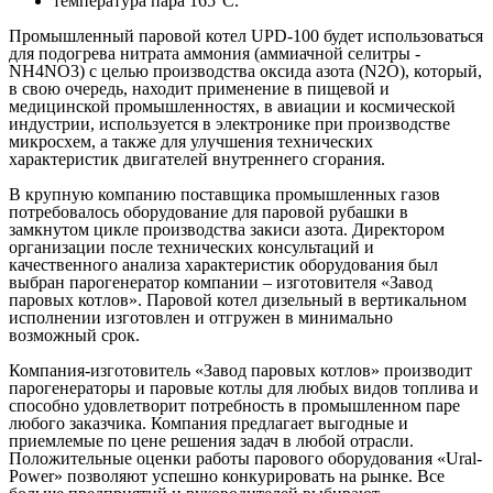
температура пара 165°С.
Промышленный паровой котел UPD-100 будет использоваться
для подогрева нитрата аммония (аммиачной селитры -
NH4NO3) с целью производства оксида азота (N2O), который,
в свою очередь, находит применение в пищевой и
медицинской промышленностях, в авиации и космической
индустрии, используется в электронике при производстве
микросхем, а также для улучшения технических
характеристик двигателей внутреннего сгорания.
В крупную компанию поставщика промышленных газов
потребовалось оборудование для паровой рубашки в
замкнутом цикле производства закиси азота. Директором
организации после технических консультаций и
качественного анализа характеристик оборудования был
выбран парогенератор компании – изготовителя «Завод
паровых котлов». Паровой котел дизельный в вертикальном
исполнении изготовлен и отгружен в минимально
возможный срок.
Компания-изготовитель «Завод паровых котлов» производит
парогенераторы и паровые котлы для любых видов топлива и
способно удовлетворит потребность в промышленном паре
любого заказчика. Компания предлагает выгодные и
приемлемые по цене решения задач в любой отрасли.
Положительные оценки работы парового оборудования «Ural-
Power» позволяют успешно конкурировать на рынке. Все