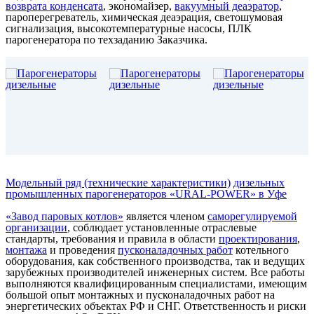
возврата конденсата
, экономайзер,
вакуумный деаэратор
,
пароперегреватель, химическая деаэрация, светошумовая
сигнализация, высокотемпературные насосы, ПЛК
парогенератора по техзаданию Заказчика.
Модельный ряд (технические характеристики)
дизельных
промышленных парогенераторов «URAL-POWER» в Уфе
«Завод паровых котлов»
является членом
саморегулируемой
организации
, соблюдает установленные отраслевые
стандарты, требования и правила в области
проектирования
,
монтажа
и проведения
пусконаладочных работ
котельного
оборудования, как собственного производства, так и ведущих
зарубежных производителей инженерных систем. Все работы
выполняются квалифицированным специалистами, имеющим
большой опыт монтажных и пусконаладочных работ на
энергетических объектах РФ и СНГ. Ответственность и риски