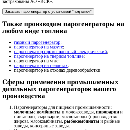
застрахованы АО «ВСК».
Заказать парогенератор с установкой "под ключ"
Также производим парогенераторы на
любом виде топлива
газовый парогенератор
;
парогенератор на мазуте
;
парогенератор промышленный электрический
;
парогенератор на твердом топливе
;
парогенератор на угле;
парогенератор на пеллетах
;
парогенератор на отходах деревообработки.
Сферы применения промышленных
дизельных парогенераторов нашего
производства
Парогенераторы для пищевой промышленности:
молочные комбинаты
и молокозаводы,
пивоварни
и
пивзаводы, сыроварни, маслозаводы (производство
жиров), мясокомбинаты,
рыбокомбинаты
и рыбные
заводы, консервные заводы.