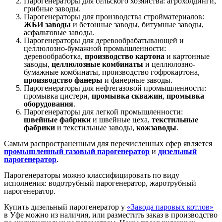
Парогенераторы для сельского хозяйства: агрохолдинги,
грибные заводы.
Парогенераторы для производства стройматериалов:
ЖБИ заводы
и бетонные заводы, битумные заводы,
асфальтовые заводы.
Парогенераторы для деревообрабатывающей и
целлюлозно-бумажной промышленности:
деревообработка,
производство картона
и картонные
заводы,
целлюлозные комбинаты
и целлюлозно-
бумажные комбинаты, производство гофрокартона,
производство фанеры
и фанерные заводы.
Парогенераторы для нефтегазовой промышленности:
промывка цистерн,
промывка скважин
,
промывка
оборудования
.
Парогенераторы для легкой промышленности:
швейные фабрики
и швейные цеха,
текстильные
фабрики
и текстильные заводы,
кожзаводы
.
Самым распространенным для перечисленных сфер является
промышленный газовый парогенератор
и
дизельный
парогенератор
.
Парогенераторы можно классифицировать по виду
исполнения: водотрубный парогенератор, жаротрубный
парогенератор.
Купить дизельный парогенератор у
«Завода паровых котлов»
в Уфе можно из наличия, или разместить заказ в производство