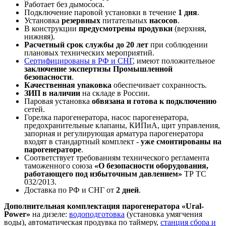
Работает без дымососа.
Подключение паровой установки в течение
1 дня
.
Установка
резервных
питательных
насосов
.
В конструкции
предусмотрены продувки
(верхняя,
нижняя).
Расчетный срок службы до 20 лет
при соблюдении
плановых технических мероприятий.
Сертифицированы в РФ и СНГ
, имеют положительное
заключение экспертизы Промышленной
безопасности
.
Качественная упаковка
обеспечивает сохранность.
ЗИП в наличии
на складе в России.
Паровая установка
обвязана и готова к подключению
сетей.
Горелка парогенератора, насос парогенератора,
предохранительные клапаны, КИПиА, щит управления,
запорная и регулирующая арматура парогенератора
входят в стандартный комплект -
уже смонтированы на
парогенераторе
.
Соответствует требованиям технического регламента
таможенного союза
«О безопасности оборудования,
работающего под избыточным давлением»
ТР ТС
032/2013.
Доставка по РФ и СНГ от
2 дней
.
Дополнительная комплектация парогенератора «Ural-
Power»
на дизеле:
водоподготовка
(установка умягчения
воды), автоматическая продувка по таймеру,
станция сбора и