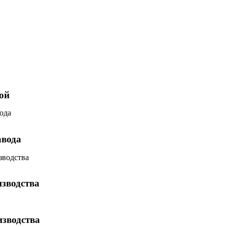
ой
авода
зводства
изводства